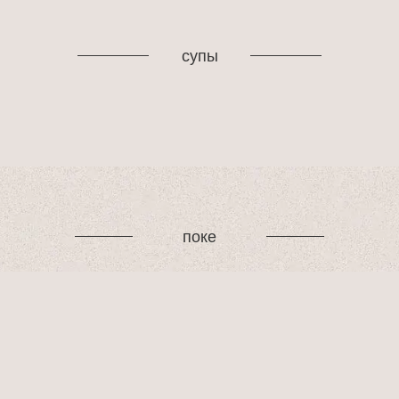
супы
поке