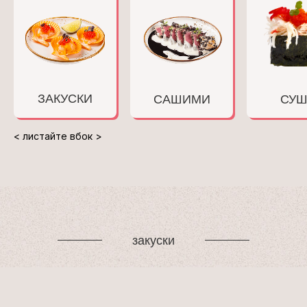
ЗАКУСКИ
САШИМИ
СУ
< листайте вбок >
закуски