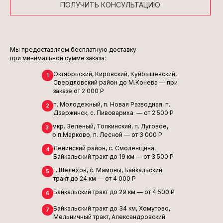
ПОЛУЧИТЬ КОНСУЛЬТАЦИЮ
Мы предоставляем бесплатную доставку
при минимальной сумме заказа:
Октябрьский, Кировский, Куйбышевский,
1
Свердловский район до М.Конева — при
заказе от 2 000 Р
п. Молодежный, п. Новая Разводная, п.
2
Дзержинск, с. Пивовариха — от 2 500 Р
мкр. Зеленый, Топкинский, п. Луговое,
3
р.п.Марково, п. Лесной — от 3 000 Р
Ленинский район, с. Смоленщина,
4
Байкальский тракт до 19 км — от 3 500 Р
г. Шелехов, с. Мамоны, Байкальский
5
тракт до 24 км — от 4 000 Р
Байкальский тракт до 29 км — от 4 500 Р
6
Байкальский тракт до 34 км, Хомутово,
7
Мельничный тракт, Александровский